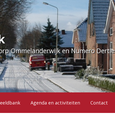
k
dorp Ommelanderwijk en Numero Derti
eeldbank
Agenda en activiteiten
Contact