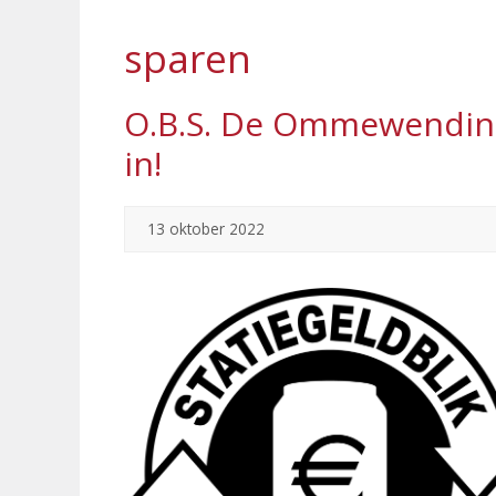
sparen
O.B.S. De Ommewending 
in!
13 oktober 2022