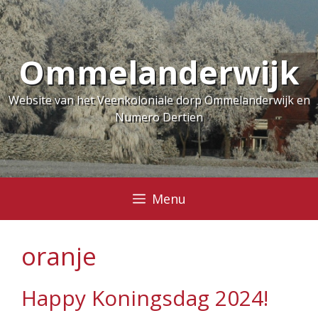
Ga
naar
de
Ommelanderwijk
inhoud
Website van het Veenkoloniale dorp Ommelanderwijk en
Numero Dertien
Menu
oranje
Happy Koningsdag 2024!