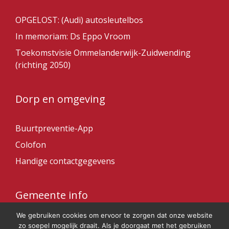
OPGELOST: (Audi) autosleutelbos
In memoriam: Ds Eppo Vroom
Toekomstvisie Ommelanderwijk-Zuidwending
(richting 2050)
Dorp en omgeving
Buurtpreventie-App
Colofon
Handige contactgegevens
Gemeente info
We gebruiken cookies om ervoor te zorgen dat onze website
Gemeente Veendam
zo soepel mogelijk draait. Als je doorgaat met het gebruiken