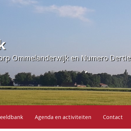
k
dorp Ommelanderwijk en Numero Derti
eeldbank
Agenda en activiteiten
Contact