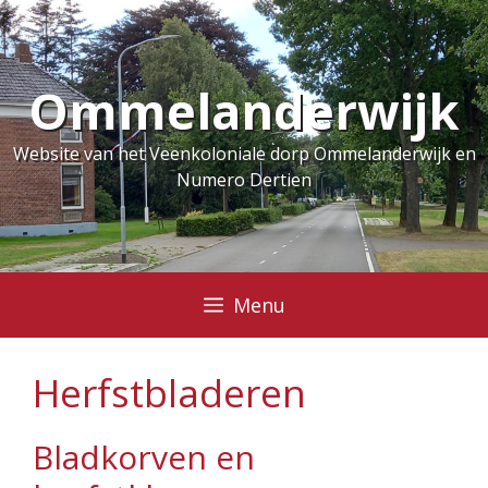
Ga
naar
de
Ommelanderwijk
inhoud
Website van het Veenkoloniale dorp Ommelanderwijk en
Numero Dertien
Menu
Herfstbladeren
Bladkorven en