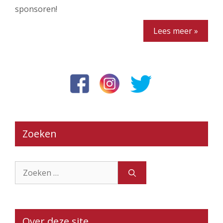
sponsoren!
Lees meer »
Zoeken
Zoek
naar:
Over deze site