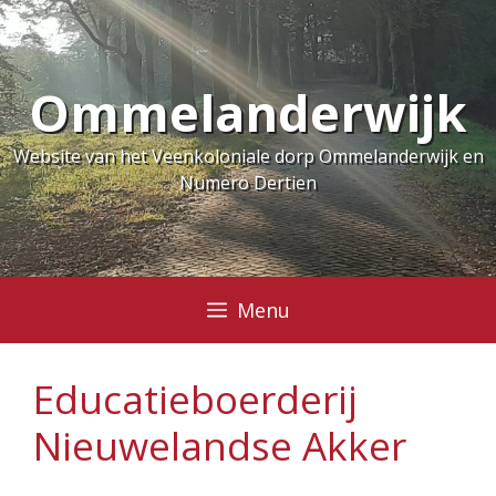
Ga
naar
de
Ommelanderwijk
inhoud
Website van het Veenkoloniale dorp Ommelanderwijk en
Numero Dertien
Menu
Educatieboerderij
Nieuwelandse Akker