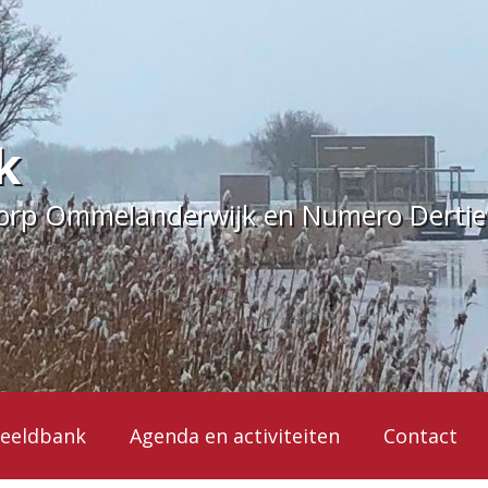
k
dorp Ommelanderwijk en Numero Derti
eeldbank
Agenda en activiteiten
Contact