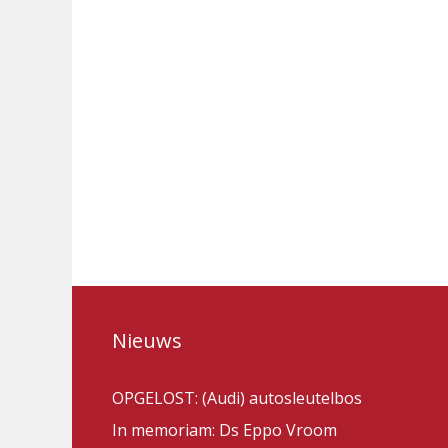
Nieuws
OPGELOST: (Audi) autosleutelbos
In memoriam: Ds Eppo Vroom