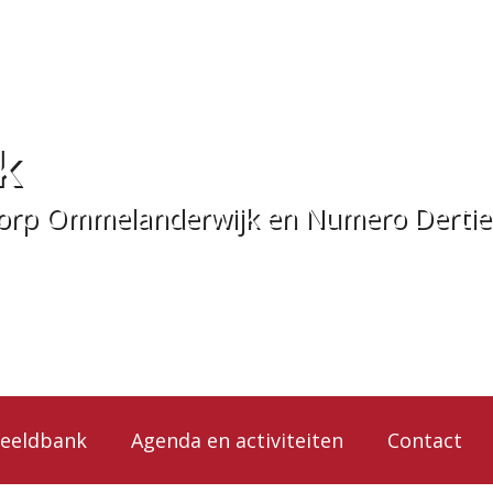
k
dorp Ommelanderwijk en Numero Derti
eeldbank
Agenda en activiteiten
Contact