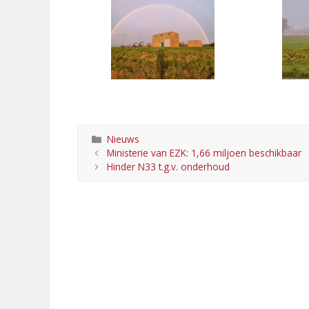
Categorieën
Nieuws
Ministerie van EZK: 1,66 miljoen beschikbaar
Hinder N33 t.g.v. onderhoud