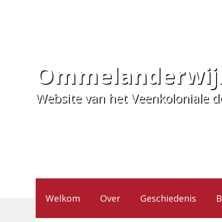
Ga
naar
de
inhoud
Ommelanderwij
Website van het Veenkoloniale 
Welkom
Over
Geschiedenis
B