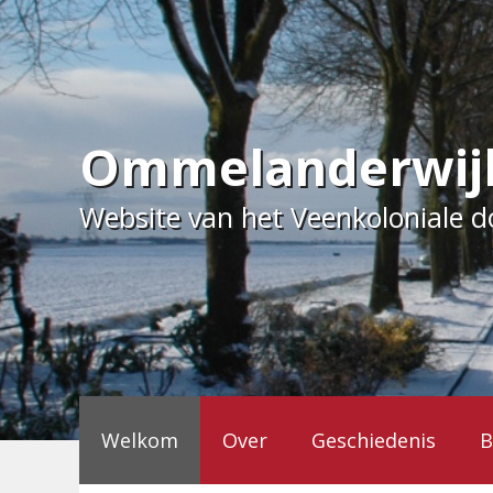
Ga
naar
de
inhoud
Ommelanderwij
Website van het Veenkoloniale 
Welkom
Over
Geschiedenis
B