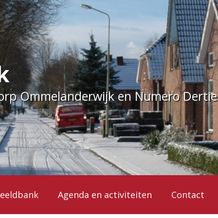
k
dorp Ommelanderwijk en Numero Derti
eeldbank
Agenda en activiteiten
Contact