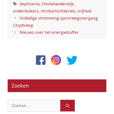
Tags
dephoenix
,
Ommelanderwijk
,
onderduikers
,
strokartonfabriek
,
vrijheid
Volledige stremming spoorwegovergang
Lloydsweg
Nieuws over het energiebuffer
Zoeken
Zoek
naar: