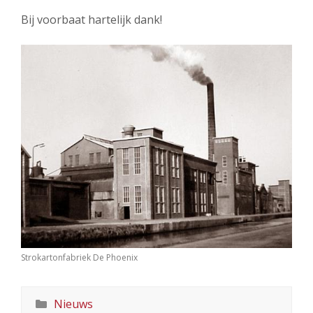
Bij voorbaat hartelijk dank!
Strokartonfabriek De Phoenix
Categorieën
Nieuws