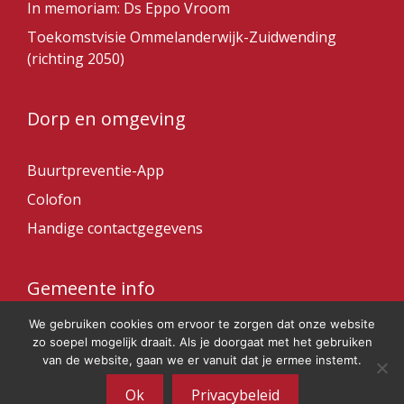
In memoriam: Ds Eppo Vroom
Toekomstvisie Ommelanderwijk-Zuidwending
(richting 2050)
Dorp en omgeving
Buurtpreventie-App
Colofon
Handige contactgegevens
Gemeente info
We gebruiken cookies om ervoor te zorgen dat onze website
Gemeente Veendam
zo soepel mogelijk draait. Als je doorgaat met het gebruiken
van de website, gaan we er vanuit dat je ermee instemt.
Ok
Privacybeleid