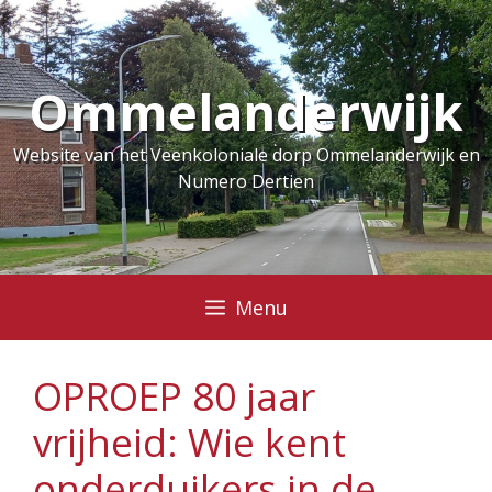
Ga
naar
de
Ommelanderwijk
inhoud
Website van het Veenkoloniale dorp Ommelanderwijk en
Numero Dertien
Menu
OPROEP 80 jaar
vrijheid: Wie kent
onderduikers in de