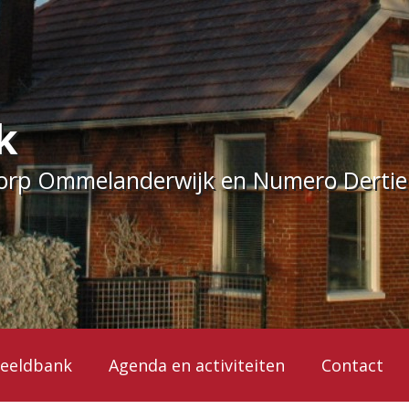
k
dorp Ommelanderwijk en Numero Derti
eeldbank
Agenda en activiteiten
Contact