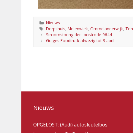
Categorieën
Nieuws
Tags
Dorpshuis
,
Molenwiek
,
Ommelanderwijk
,
Ton
Stroomstoring deel postcode 9644
Golges Foodtruck afwezig tot 3 april
Nieuws
OPGELOST: (Audi) autosleutelbos