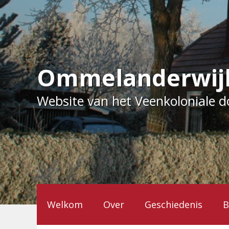
Ga
naar
de
inhoud
Ommelanderwij
Website van het Veenkoloniale 
Welkom
Over
Geschiedenis
B