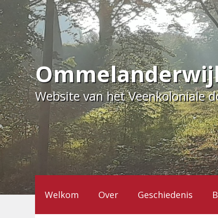
Ga
naar
de
inhoud
Ommelanderwij
Website van het Veenkoloniale 
Welkom
Over
Geschiedenis
B