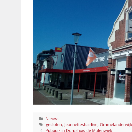
Categorieën
Nieuws
Tags
gesloten
,
Jeannetteshairline
,
Ommelanderwij
Pubquiz in Dorpshuis de Molenwiek