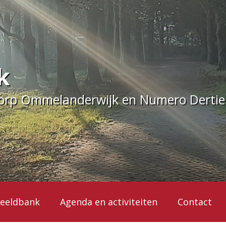
k
dorp Ommelanderwijk en Numero Derti
eeldbank
Agenda en activiteiten
Contact