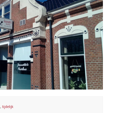
k
,
tijdelijk