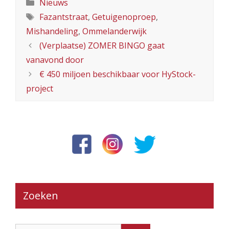
Categorieën
Nieuws
Tags
Fazantstraat
,
Getuigenoproep
,
Mishandeling
,
Ommelanderwijk
(Verplaatse) ZOMER BINGO gaat
vanavond door
€ 450 miljoen beschikbaar voor HyStock-
project
Zoeken