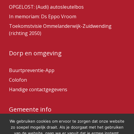
OPGELOST: (Audi) autosleutelbos
In memoriam: Ds Eppo Vroom
Toekomstvisie Ommelanderwijk-Zuidwending
(richting 2050)
Dorp en omgeving
Buurtpreventie-App
Colofon
Handige contactgegevens
Gemeente info
We gebruiken cookies om ervoor te zorgen dat onze website
Gemeente Veendam
zo soepel mogelijk draait. Als je doorgaat met het gebruiken
van de website, gaan we er vanuit dat je ermee instemt.