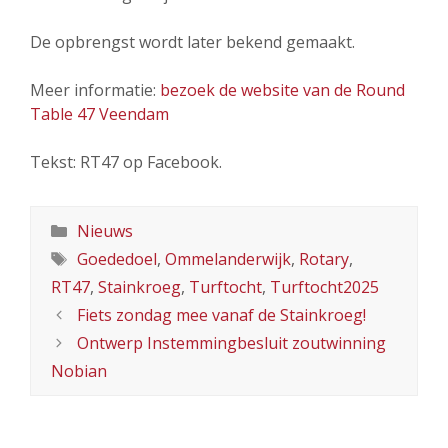
De opbrengst wordt later bekend gemaakt.
Meer informatie:
bezoek de website van de Round
Table 47 Veendam
Tekst: RT47 op Facebook.
Categorieën
Nieuws
Tags
Goededoel
,
Ommelanderwijk
,
Rotary
,
RT47
,
Stainkroeg
,
Turftocht
,
Turftocht2025
Fiets zondag mee vanaf de Stainkroeg!
Ontwerp Instemmingbesluit zoutwinning
Nobian