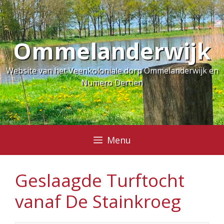
Ga
naar
de
Ommelanderwijk
inhoud
Website van het Veenkoloniale dorp Ommelanderwijk en
Numero Dertien
Menu
Geslaagde Turftocht
vanaf De Stainkroeg