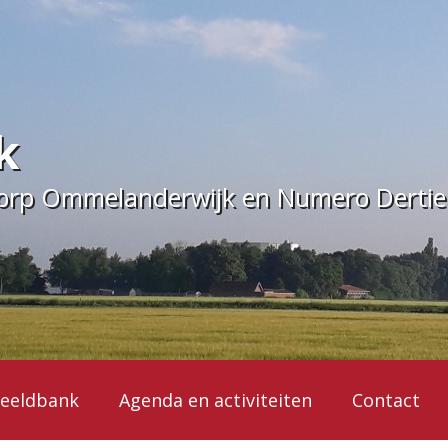
k
dorp Ommelanderwijk en Numero Derti
eeldbank
Agenda en activiteiten
Contact