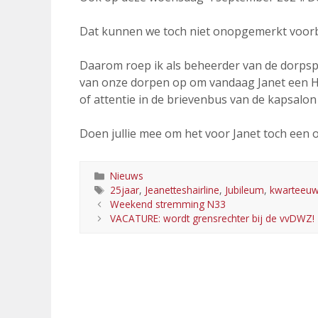
Dat kunnen we toch niet onopgemerkt voorbi
Daarom roep ik als beheerder van de dorps
van onze dorpen op om vandaag Janet een 
of attentie in de brievenbus van de kapsalon 
Doen jullie mee om het voor Janet toch een 
Categorieën
Nieuws
Tags
25jaar
,
Jeanetteshairline
,
Jubileum
,
kwarteeu
Weekend stremming N33
VACATURE: wordt grensrechter bij de vvDWZ!