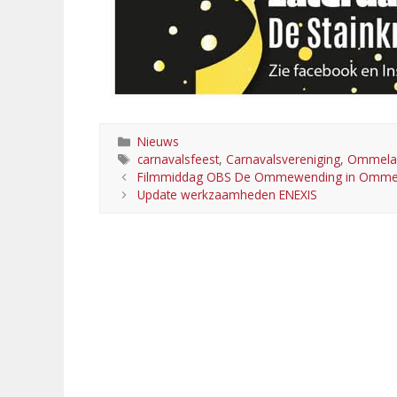
Categorieën
Nieuws
Tags
carnavalsfeest
,
Carnavalsvereniging
,
Ommelan
Filmmiddag OBS De Ommewending in Ommel
Update werkzaamheden ENEXIS