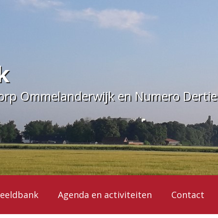
k
dorp Ommelanderwijk en Numero Derti
eeldbank
Agenda en activiteiten
Contact