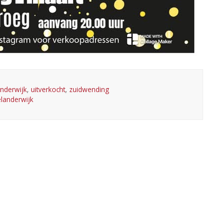
derwijk
,
uitverkocht
,
zuidwending
anderwijk