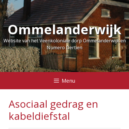
Ga
naar
de
Ommelanderwijk
inhoud
Website van het Veenkoloniale dorp Ommelanderwijk en
Numero Dertien
Menu
Asociaal gedrag en
kabeldiefstal