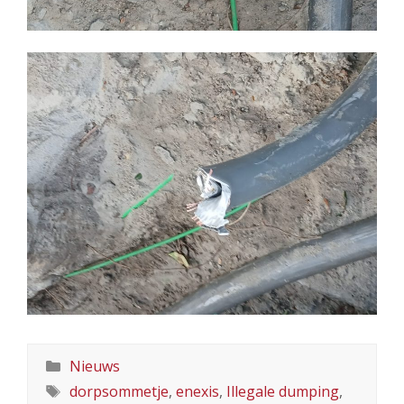
Categorieën
Nieuws
Tags
dorpsommetje
,
enexis
,
Illegale dumping
,