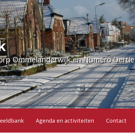
k
dorp Ommelanderwijk en Numero Derti
eeldbank
Agenda en activiteiten
Contact