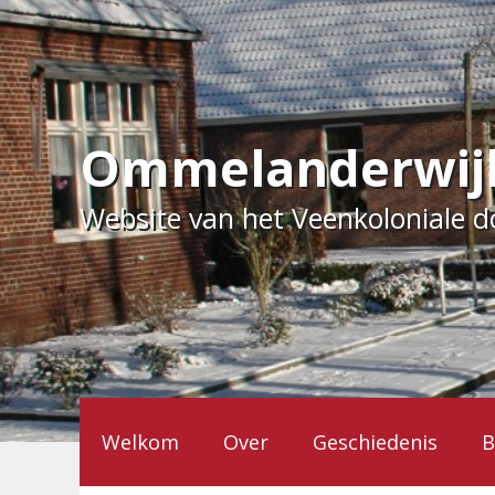
Ga
naar
de
inhoud
Ommelanderwij
Website van het Veenkoloniale 
Welkom
Over
Geschiedenis
B