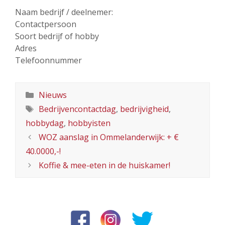
Naam bedrijf / deelnemer:
Contactpersoon
Soort bedrijf of hobby
Adres
Telefoonnummer
Categorieën
Nieuws
Tags
Bedrijvencontactdag
,
bedrijvigheid
,
hobbydag
,
hobbyisten
WOZ aanslag in Ommelanderwijk: + €
40.0000,-!
Koffie & mee-eten in de huiskamer!