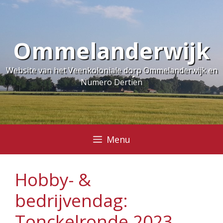
Ga
naar
de
Ommelanderwijk
inhoud
Website van het Veenkoloniale dorp Ommelanderwijk en
Numero Dertien
Menu
Hobby- &
bedrijvendag:
Tonckelronde 2023