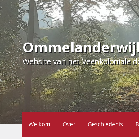
Ga
naar
de
inhoud
Ommelanderwij
Website van het Veenkoloniale 
Welkom
Over
Geschiedenis
B