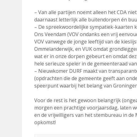
– Van alle partijen noemt alleen het CDA ni
daarnaast letterlijk alle buitendorpen én b
– De spreekwoordelijke sympatiek-kaarten kr
Ons Veendam (VOV ondanks een vrij eenvou
VOV vanwege de jonge leeftijd van de kieslijs
Ommelanderwijk, en VUK omdat grondlegger Pé
wat er in onze dorpen gebeurt en omdat deze 
hele serieuze speler in de gemeenteraad va
– Nieuwkomer DURF maakt van transparant
(opdrachten die de gemeente geeft aan ondern
speerpunt waarbij het belang van Groningen
Voor de rest is het gewoon belangrijk (ong
morgen een prachtige voorjaarsdag, laten w
en de vrijwilligers van het stembureau in d
opkomst!