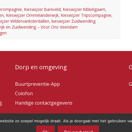
gerompagnie
,
Kieswijzer Bareveld
,
Kieswijzer Kibbelgaarn
,
en
,
Kieswijzer Ommelanderwijk
,
Kieswijzer Tripscompagnie
,
ijzer Wildervanksterdallen
,
kieswijzer Zuidwending
wijk en Zuidwending – Voor Ons Veendam
ngen
Dorp en omgeving
Buurtpreventie-App
G
Colofon
g
Handige contactgegevens
bsite zo soepel mogelijk draait. Als je doorgaat met het gebruiken va