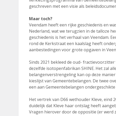
verkiezingsprogramma van Gemeentebelangen
geschreven met een visie als beleidsdocumen
Maar toch?
Veendam heeft een rijke geschiedenis en was
Nederland, wat we terugzien in de talloze
geschiedenis is het verhaal van Veendam. Een
rond de Kerkstraat een kaalslag heeft onderg
aanbestedingen voor grote opgaven in Veend
Sinds 2021 bekleed de oud- fractievoorzitte
dezelfde isotopenfabrikan SHINE. Het zal all
belangenverstrengeling kan op deze manier s
kieslijst van Gemeentebelangen. De twee ove
een aan Gemeentebelangen ondergeschikte r
Het vertrek van D66 wethouder Kleve, eind 20
duidelijk dat Kleve haar ontslag heeft aan
Vragen hierover door de oppositie (er werd 