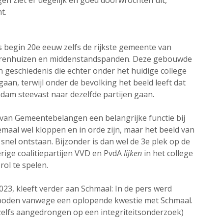
 ziet er degelijk en goed doorwrochten uit,
t.
 begin 20e eeuw zelfs de rijkste gemeente van
 herenhuizen en middenstandspanden. Deze gebouwde
 geschiedenis die echter onder het huidige college
aan, terwijl onder de bevolking het beeld leeft dat
am steevast naar dezelfde partijen gaan.
r van Gemeentebelangen een belangrijke functie bij
emaal wel kloppen en in orde zijn, maar het beeld van
nel ontstaan. Bijzonder is dan wel de 3e plek op de
rige coalitiepartijen VVD en PvdA
lijken
in het college
ol te spelen.
23, kleeft verder aan Schmaal: In de pers werd
geboden vanwege een oplopende kwestie met Schmaal.
zelfs aangedrongen op een integriteitsonderzoek)