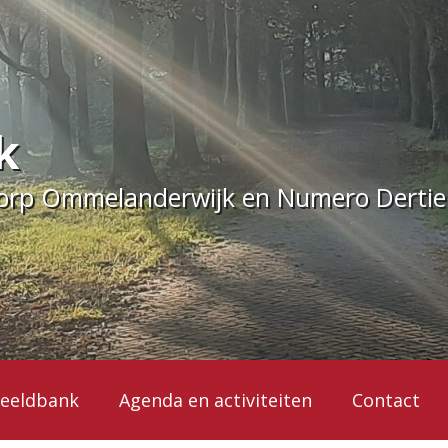
k
dorp Ommelanderwijk en Numero Derti
eeldbank
Agenda en activiteiten
Contact