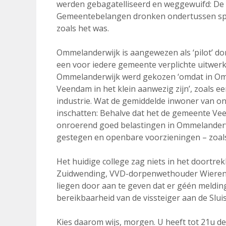
werden gebagatelliseerd en weggewuifd: De t
Gemeentebelangen dronken ondertussen spree
zoals het was.
Ommelanderwijk is aangewezen als ‘pilot’ do
een voor iedere gemeente verplichte uitwerk
Ommelanderwijk werd gekozen ‘omdat in Om
Veendam in het klein aanwezig zijn’, zoals 
industrie. Wat de gemiddelde inwoner van on
inschatten: Behalve dat het de gemeente Ve
onroerend goed belastingen in Ommelanderw
gestegen en openbare voorzieningen – zoals
Het huidige college zag niets in het doort
Zuidwending, VVD-dorpenwethouder Wierenga
liegen door aan te geven dat er géén meld
bereikbaarheid van de vissteiger aan de Slui
Kies daarom wijs, morgen. U heeft tot 21u de