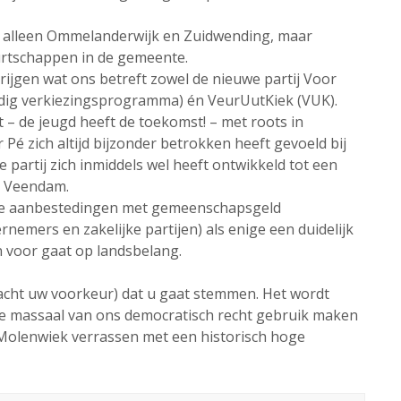
et alleen Ommelanderwijk en Zuidwending, maar
uurtschappen in de gemeente.
ijgen wat ons betreft zowel de nieuwe partij Voor
dig verkiezingsprogramma) én VeurUutKiek (VUK).
t – de jeugd heeft de toekomst! – met roots in
 zich altijd bijzonder betrokken heeft gevoeld bij
partij zich inmiddels wel heeft ontwikkeld tot een
n Veendam.
e aanbestedingen met gemeenschapsgeld
emers en zakelijke partijen) als enige een duidelijk
 voor gaat op landsbelang.
eacht uw voorkeur) dat u gaat stemmen. Het wordt
e massaal van ons democratisch recht gebruik maken
e Molenwiek verrassen met een historisch hoge