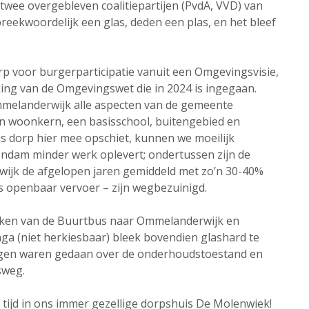
wee overgebleven coalitiepartijen (PvdA, VVD) van
kwoordelijk een glas, deden een plas, en het bleef
rp voor burgerparticipatie vanuit een Omgevingsvisie,
ing van de Omgevingswet die in 2024 is ingegaan.
melanderwijk alle aspecten van de gemeente
een woonkern, een basisschool, buitengebied en
s dorp hier mee opschiet, kunnen we moeilijk
endam minder werk oplevert; ondertussen zijn de
ijk de afgelopen jaren gemiddeld met zo’n 30-40%
 openbaar vervoer – zijn wegbezuinigd.
rekken van de Buurtbus naar Ommelanderwijk en
 (niet herkiesbaar) bleek bovendien glashard te
ingen waren gedaan over de onderhoudstoestand en
sweg.
 tijd in ons immer gezellige dorpshuis De Molenwiek!