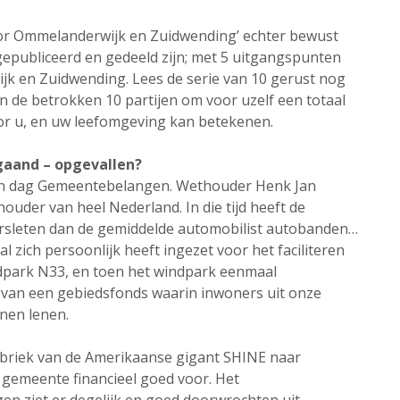
voor Ommelanderwijk en Zuidwending’ echter bewust
epubliceerd en gedeeld zijn; met 5 uitgangspunten
jk en Zuidwending. Lees de serie van 10 gerust nog
n de betrokken 10 partijen om voor uzelf een totaal
voor u, en uw leefomgeving kan betekenen.
fgaand – opgevallen?
r en dag Gemeentebelangen. Wethouder Henk Jan
houder van heel Nederland. In die tijd heeft de
leten dan de gemiddelde automobilist autobanden…
zich persoonlijk heeft ingezet voor het faciliteren
indpark N33, en toen het windpark eenmaal
en van een gebiedsfonds waarin inwoners uit onze
nen lenen.
abriek van de Amerikaanse gigant SHINE naar
 gemeente financieel goed voor. Het