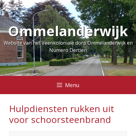
Ga
naar
de
Ommelanderwijk
inhoud
Website van het Veenkoloniale dorp Ommelanderwijk en
Numero Dertien
Menu
Hulpdiensten rukken uit
voor schoorsteenbrand