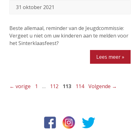
31 oktober 2021
Beste allemaal, reminder van de Jeugdcommissie:
Vergeet u niet om uw kinderen aan te melden voor
het Sinterklaasfeest?
Lees meer »
Pagina
Pagina
Pagina
Pagina
←
vorige
1
…
112
113
114
Volgende
→