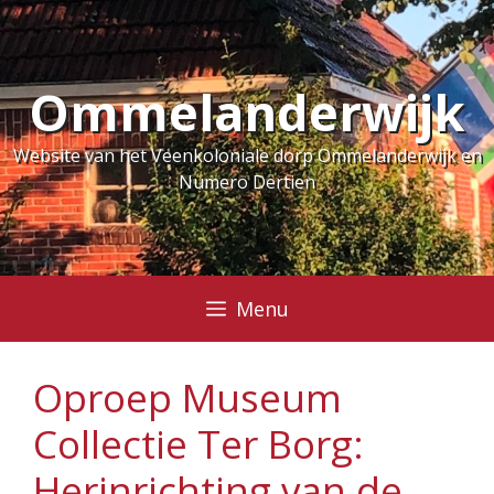
Ga
naar
de
Ommelanderwijk
inhoud
Website van het Veenkoloniale dorp Ommelanderwijk en
Numero Dertien
Menu
Oproep Museum
Collectie Ter Borg:
Herinrichting van de