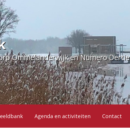
k
dorp Ommelanderwijk en Numero Derti
eeldbank
Agenda en activiteiten
Contact