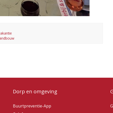
vakantie
 Landbouw
Dorp en omgeving
Buurtpreventie-App
G