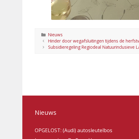
Categorieën
Nieuws
Hinder door wegafsluitingen tijdens de herfst
Subsidieregeling Regiodeal Natuurinclusieve
Nieuws
OPGELOST: (Audi) autosleutelbos