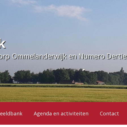
k
dorp Ommelanderwijk en Numero Derti
eeldbank
Agenda en activiteiten
Contact