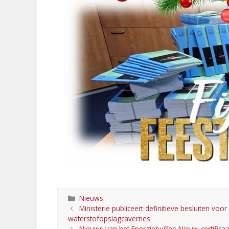
Categorieën
Nieuws
Ministerie publiceert definitieve besluiten vo
waterstofopslagcavernes
Nieuws van het Energiebuffer: Nieuw certific