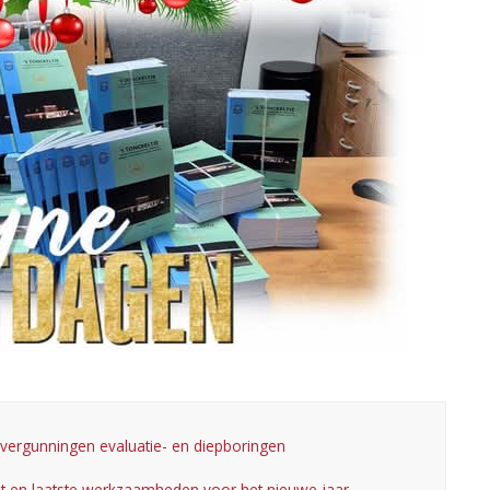
or vergunningen evaluatie- en diepboringen
aat en laatste werkzaamheden voor het nieuwe jaar.