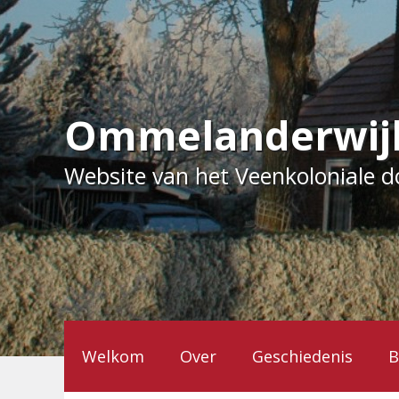
Ga
naar
de
inhoud
Ommelanderwij
Website van het Veenkoloniale 
Welkom
Over
Geschiedenis
B