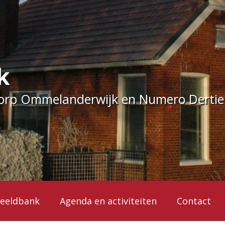
k
dorp Ommelanderwijk en Numero Derti
eeldbank
Agenda en activiteiten
Contact