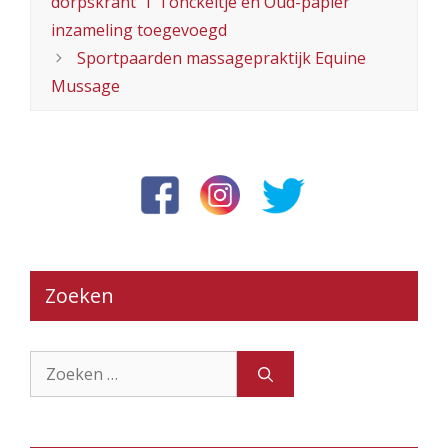
dorpskrant ‘T Tonckeltje en Oud-papier
inzameling toegevoegd
Sportpaarden massagepraktijk Equine
Mussage
Zoeken
Zoek
naar: