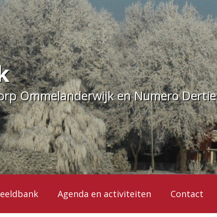
k
dorp Ommelanderwijk en Numero Derti
eeldbank
Agenda en activiteiten
Contact