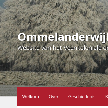
Ga
naar
de
inhoud
Ommelanderwij
Website van het Veenkoloniale 
Welkom
Over
Geschiedenis
B