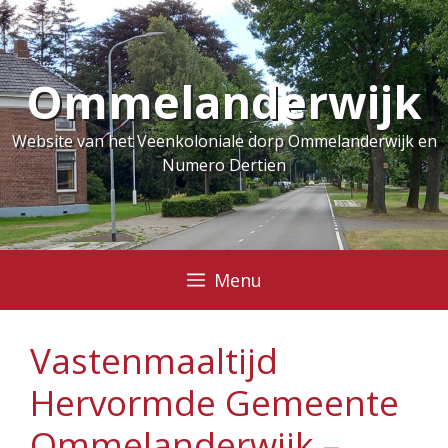
Ga
naar
de
Ommelanderwijk
inhoud
Website van het Veenkoloniale dorp Ommelanderwijk en
Numero Dertien
Menu
Vastenmaaltijd
Hervormde Gemeente
Ommelanderwijk –