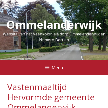
Ga
naar
de
Ommelanderwijk
inhoud
Website van het Veenkoloniale dorp Ommelanderwijk en
Numero Dertien
Menu
Vastenmaaltijd
Hervormde gemeente
Ommelanderwijk-