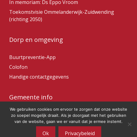
In memoriam: Ds Eppo Vroom
Toekomstvisie Ommelanderwijk-Zuidwending
(richting 2050)
Dorp en omgeving
Buurtpreventie-App
Colofon
Handige contactgegevens
Gemeente info
We gebruiken cookies om ervoor te zorgen dat onze website
Gemeente Veendam
zo soepel mogelijk draait. Als je doorgaat met het gebruiken
van de website, gaan we er vanuit dat je ermee instemt.
Ok
Privacybeleid