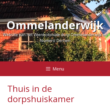
Ga
naar
de
Ommelanderwijk
inhoud
Website van het Veenkoloniale dorp Ommelanderwijk en
Numero Dertien
Menu
Thuis in de
dorpshuiskamer