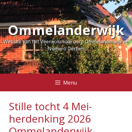
Ga
naar
de
Ommelanderwijk
inhoud
Website van het Veenkoloniale dorp Ommelanderwijk en
Numero Dertien
Menu
Stille tocht 4 Mei-
herdenking 2026
Ommelanderwijk-