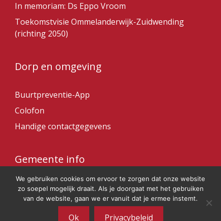
In memoriam: Ds Eppo Vroom
Toekomstvisie Ommelanderwijk-Zuidwending
(richting 2050)
Dorp en omgeving
Buurtpreventie-App
Colofon
Handige contactgegevens
Gemeente info
We gebruiken cookies om ervoor te zorgen dat onze website
Gemeente Veendam
zo soepel mogelijk draait. Als je doorgaat met het gebruiken
van de website, gaan we er vanuit dat je ermee instemt.
Ok
Privacybeleid