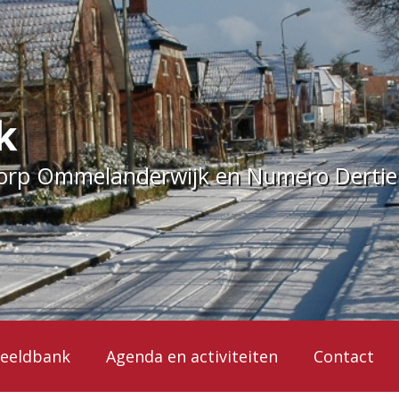
k
dorp Ommelanderwijk en Numero Derti
eeldbank
Agenda en activiteiten
Contact