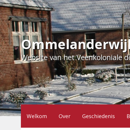
Ga
naar
de
inhoud
Ommelanderwij
Website van het Veenkoloniale 
Welkom
Over
Geschiedenis
B