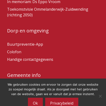
In memoriam: Ds Eppo Vroom
Toekomstvisie Ommelanderwijk-Zuidwending
(richting 2050)
Dorp en omgeving
Buurtpreventie-App
Colofon
Handige contactgegevens
Gemeente info
We gebruiken cookies om ervoor te zorgen dat onze website
Gemeente Veendam
zo soepel mogelijk draait. Als je doorgaat met het gebruiken
van de website, gaan we er vanuit dat je ermee instemt.
Ok
Privacybeleid