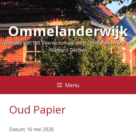
Ga
naar
de
Ommelanderwijk
inhoud
Website van het Veenkoloniale dorp Ommelanderwijk en
Numero Dertien
Menu
Oud Papier
Datum:
16 mei 2026