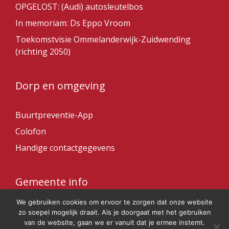
OPGELOST: (Audi) autosleutelbos
In memoriam: Ds Eppo Vroom
Toekomstvisie Ommelanderwijk-Zuidwending
(richting 2050)
Dorp en omgeving
Buurtpreventie-App
Colofon
Handige contactgegevens
Gemeente info
We gebruiken cookies om ervoor te zorgen dat onze website
Gemeente Veendam
zo soepel mogelijk draait. Als je doorgaat met het gebruiken
van de website, gaan we er vanuit dat je ermee instemt.