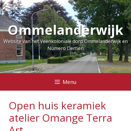
Ga
naar
de
Ommelanderwijk
inhoud
Website van het Veenkoloniale dorp Ommelanderwijk en
Numero Dertien
Menu
Open huis keramiek
atelier Omange Terra
Art