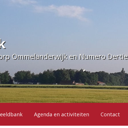
k
dorp Ommelanderwijk en Numero Derti
eeldbank
Agenda en activiteiten
Contact