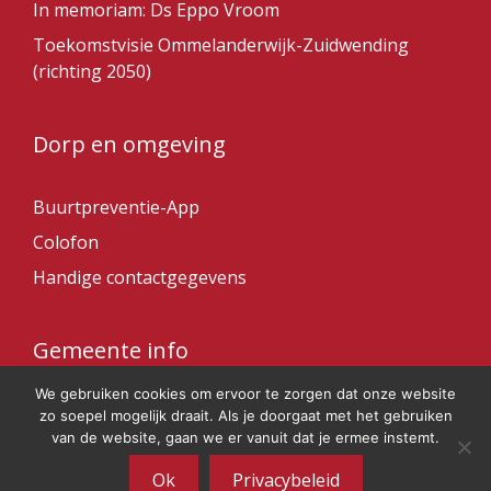
In memoriam: Ds Eppo Vroom
Toekomstvisie Ommelanderwijk-Zuidwending
(richting 2050)
Dorp en omgeving
Buurtpreventie-App
Colofon
Handige contactgegevens
Gemeente info
We gebruiken cookies om ervoor te zorgen dat onze website
Gemeente Veendam
zo soepel mogelijk draait. Als je doorgaat met het gebruiken
van de website, gaan we er vanuit dat je ermee instemt.
Ok
Privacybeleid