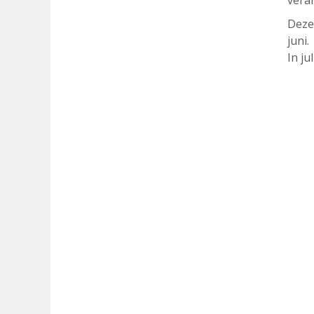
vera
Deze
juni.
In ju