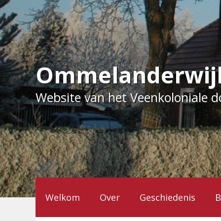
Ga
naar
de
inhoud
Ommelanderwij
Website van het Veenkoloniale 
Welkom
Over
Geschiedenis
B