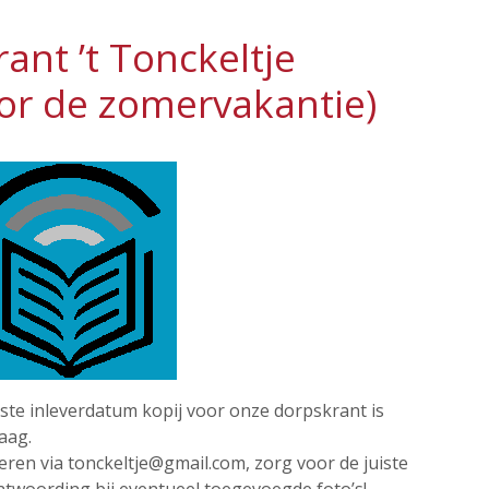
ant ’t Tonckeltje
or de zomervakantie)
ste inleverdatum kopij voor onze dorpskrant is
aag.
eren via tonckeltje@gmail.com, zorg voor de juiste