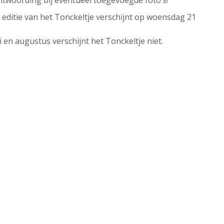
ntwoording bij eventueel toegevoegde foto’s!
 editie van het Tonckeltje verschijnt op woensdag 21
li en augustus verschijnt het Tonckeltje niet.