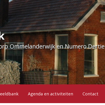
k
dorp Ommelanderwijk en Numero Derti
eeldbank
Agenda en activiteiten
Contact