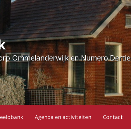
k
dorp Ommelanderwijk en Numero Derti
eeldbank
Agenda en activiteiten
Contact