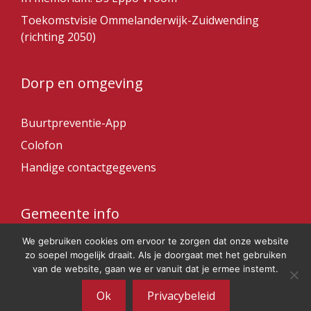
Toekomstvisie Ommelanderwijk-Zuidwending
(richting 2050)
Dorp en omgeving
Buurtpreventie-App
Colofon
Handige contactgegevens
Gemeente info
We gebruiken cookies om ervoor te zorgen dat onze website
Gemeente Veendam
zo soepel mogelijk draait. Als je doorgaat met het gebruiken
van de website, gaan we er vanuit dat je ermee instemt.
Ok
Privacybeleid
© 2026 Ommelanderwijk