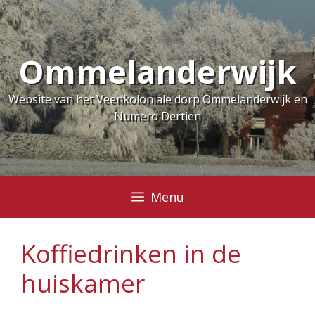
Ga
naar
de
Ommelanderwijk
inhoud
Website van het Veenkoloniale dorp Ommelanderwijk en
Numero Dertien
Menu
Koffiedrinken in de
huiskamer