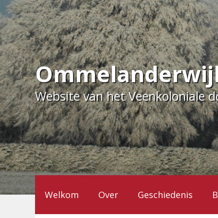
Ga
naar
de
inhoud
Ommelanderwij
Website van het Veenkoloniale 
Welkom
Over
Geschiedenis
B