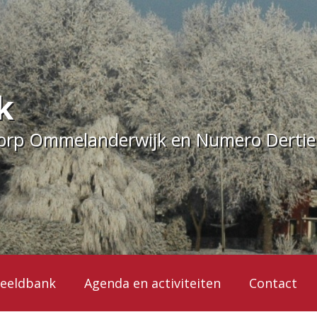
k
dorp Ommelanderwijk en Numero Derti
eeldbank
Agenda en activiteiten
Contact