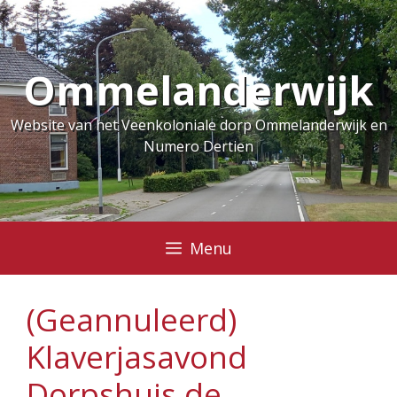
Ga
naar
de
Ommelanderwijk
inhoud
Website van het Veenkoloniale dorp Ommelanderwijk en
Numero Dertien
Menu
(Geannuleerd)
Klaverjasavond
Dorpshuis de