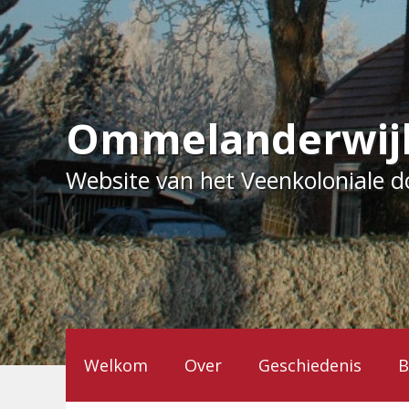
Ga
naar
de
inhoud
Ommelanderwij
Website van het Veenkoloniale 
Welkom
Over
Geschiedenis
B