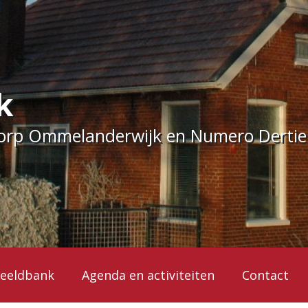
k
dorp Ommelanderwijk en Numero Derti
eeldbank
Agenda en activiteiten
Contact