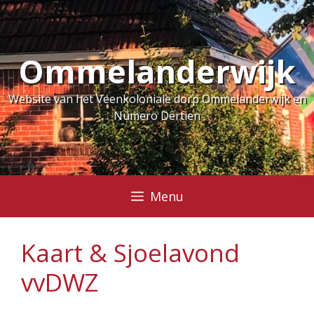
Ga
naar
de
Ommelanderwijk
inhoud
Website van het Veenkoloniale dorp Ommelanderwijk en
Numero Dertien
Menu
Kaart & Sjoelavond
vvDWZ