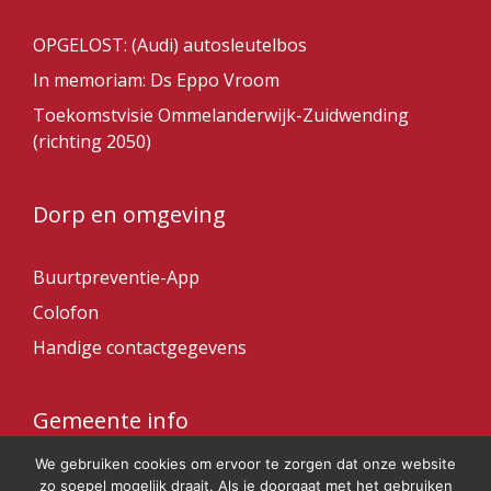
OPGELOST: (Audi) autosleutelbos
In memoriam: Ds Eppo Vroom
Toekomstvisie Ommelanderwijk-Zuidwending
(richting 2050)
Dorp en omgeving
Buurtpreventie-App
Colofon
Handige contactgegevens
Gemeente info
We gebruiken cookies om ervoor te zorgen dat onze website
Gemeente Veendam
zo soepel mogelijk draait. Als je doorgaat met het gebruiken