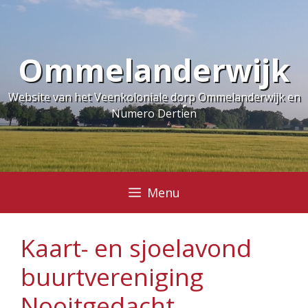
Ga
naar
de
Ommelanderwijk
inhoud
Website van het Veenkoloniale dorp Ommelanderwijk en
Numero Dertien
Menu
Kaart- en sjoelavond
buurtvereniging
Nooitgedacht