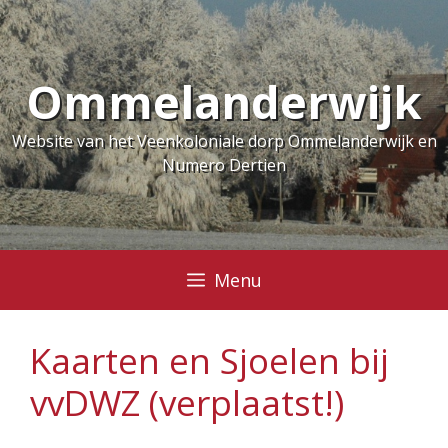
Ga
naar
de
Ommelanderwijk
inhoud
Website van het Veenkoloniale dorp Ommelanderwijk en
Numero Dertien
Menu
Kaarten en Sjoelen bij
vvDWZ (verplaatst!)