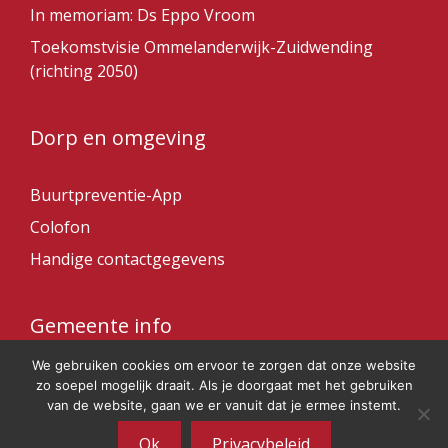
In memoriam: Ds Eppo Vroom
Toekomstvisie Ommelanderwijk-Zuidwending
(richting 2050)
Dorp en omgeving
Buurtpreventie-App
Colofon
Handige contactgegevens
Gemeente info
We gebruiken cookies om ervoor te zorgen dat onze website
Gemeente Veendam
zo soepel mogelijk draait. Als je doorgaat met het gebruiken
van de website, gaan we er vanuit dat je ermee instemt.
Ok
Privacybeleid