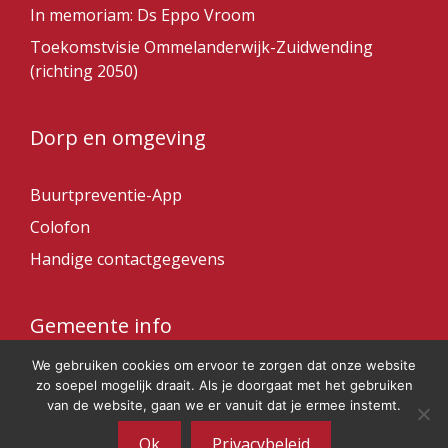
In memoriam: Ds Eppo Vroom
Toekomstvisie Ommelanderwijk-Zuidwending
(richting 2050)
Dorp en omgeving
Buurtpreventie-App
Colofon
Handige contactgegevens
Gemeente info
We gebruiken cookies om ervoor te zorgen dat onze website
Gemeente Veendam
zo soepel mogelijk draait. Als je doorgaat met het gebruiken
van de website, gaan we er vanuit dat je ermee instemt.
Ok
Privacybeleid