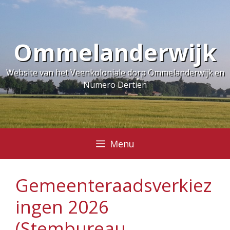
Ga
naar
de
Ommelanderwijk
inhoud
Website van het Veenkoloniale dorp Ommelanderwijk en
Numero Dertien
Menu
Gemeenteraadsverkiez
ingen 2026
(Stembureau